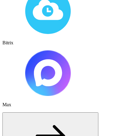
Bitrix
Max