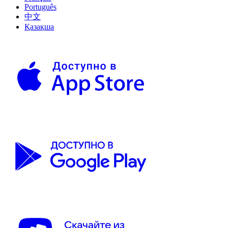
Português
中文
Қазақша