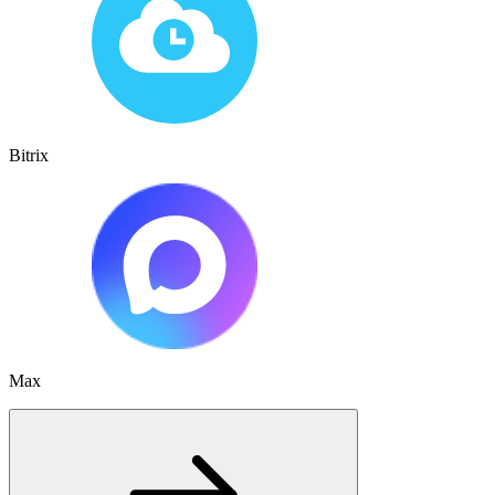
Bitrix
Max