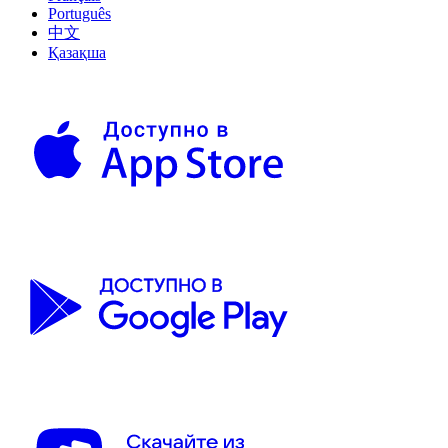
Português
中文
Қазақша