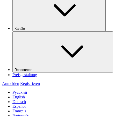
Kanäle
Ressourcen
Preisgestaltung
Anmelden
Registrieren
Русский
English
Deutsch
Español
Français
Português