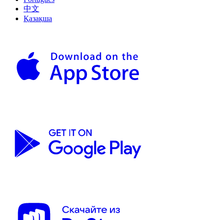
中文
Қазақша