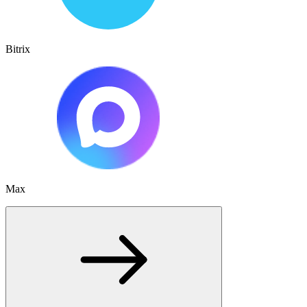
Bitrix
Max