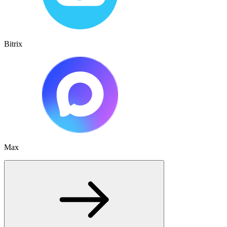
Bitrix
Max