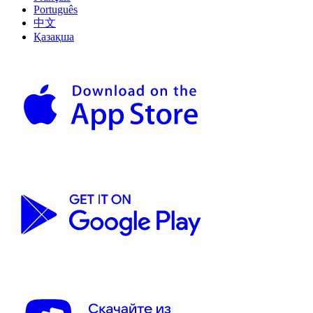
Português
中文
Қазақша