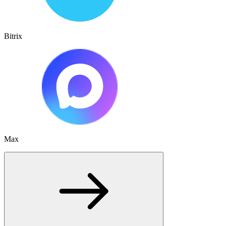
Bitrix
Max