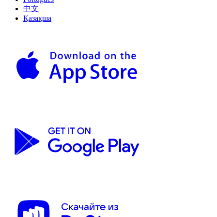
中文
Қазақша