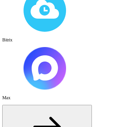
Bitrix
Max