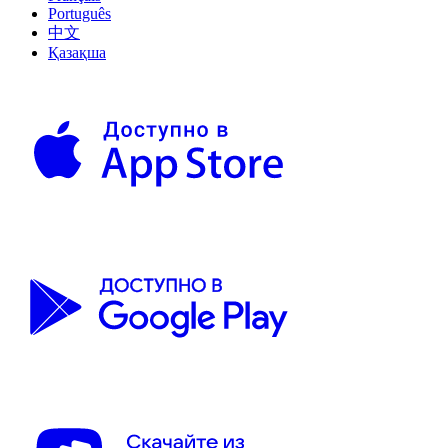
Português
中文
Қазақша