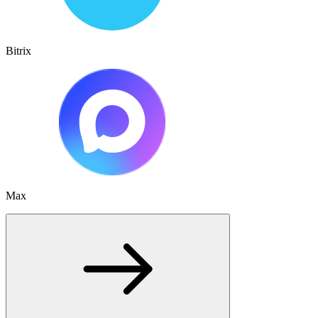
Bitrix
Max