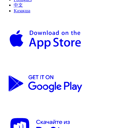
中文
Қазақша