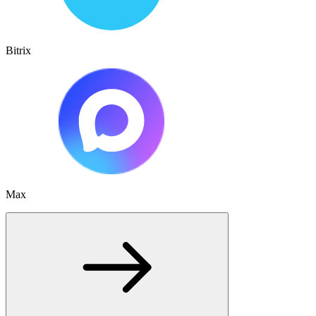
Bitrix
Max