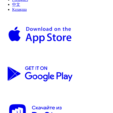
中文
Қазақша