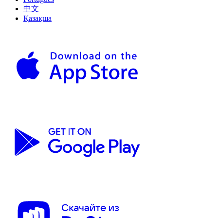
中文
Қазақша