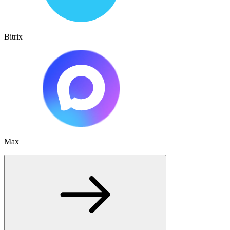
Bitrix
Max