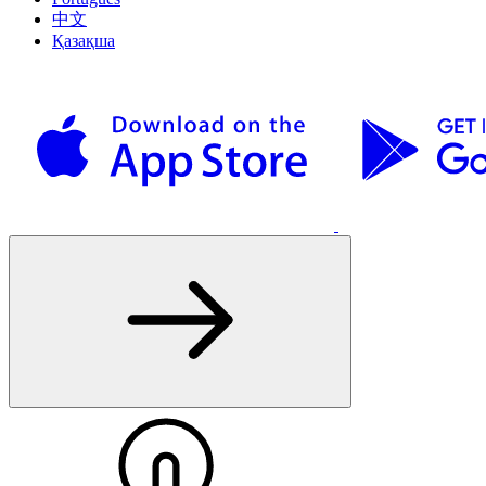
中文
Қазақша