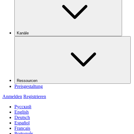
Kanäle
Ressourcen
Preisgestaltung
Anmelden
Registrieren
Русский
English
Deutsch
Español
Français
Português