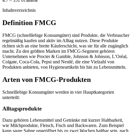
4.7 – 351 отзывов
Inhaltsverzeichnis
Definition FMCG
FMCG (schnelllebige Konsumgüter) sind Produkte, die Verbraucher
regelmäßig kaufen und aktiv im Alltag nutzen. Diese Produkte
richten sich an eine breite Käuferschicht, was sie für alle zugänglich
macht. Zu den größten Marken im FMCG-Segment gehören
Unternehmen wie Procter & Gamble, Johnson & Johnson, L’Oréal,
Colgate, Coca-Cola, Pepsi und Nestlé, die eine Vielzahl von
Produkten anbieten, von Hygieneartikeln bis hin zu Lebensmitteln.
Arten von FMCG-Produkten
Schnelllebige Konsumgüter werden in vier Hauptkategorien
unterteilt:
Alltagsprodukte
Dazu gehören Lebensmittel und Getränke mit kurzer Haltbarkeit,
wie Milchprodukte, Fleisch, Fisch und Backwaren. Zum Beispiel
kann saure Sahne ungeöffnet bis zu zwei Wochen haltbar sein, nach