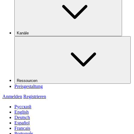
Kanäle
Ressourcen
Preisgestaltung
Anmelden
Registrieren
Русский
English
Deutsch
Español
Français
Português