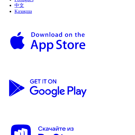
中文
Қазақша