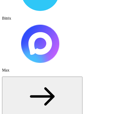
Bitrix
Max