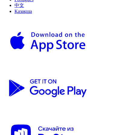
中文
Қазақша