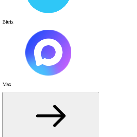
Bitrix
Max