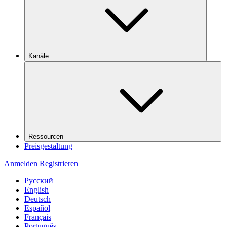
Kanäle
Ressourcen
Preisgestaltung
Anmelden
Registrieren
Русский
English
Deutsch
Español
Français
Português