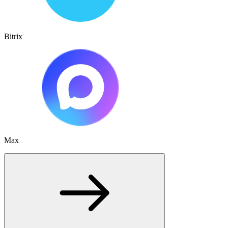
Bitrix
Max