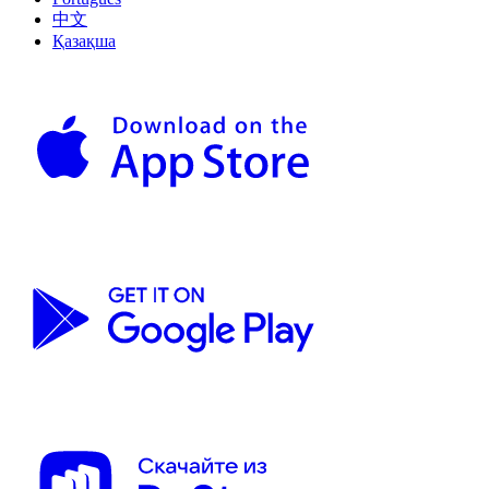
中文
Қазақша