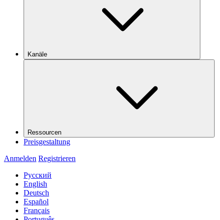
Kanäle
Ressourcen
Preisgestaltung
Anmelden
Registrieren
Русский
English
Deutsch
Español
Français
Português