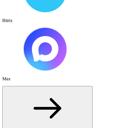
Bitrix
Max