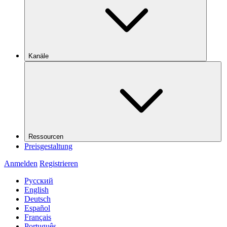
Kanäle
Ressourcen
Preisgestaltung
Anmelden
Registrieren
Русский
English
Deutsch
Español
Français
Português