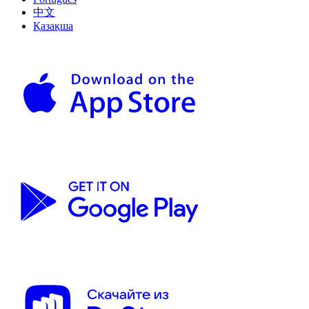
中文
Қазақша