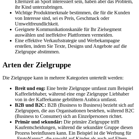
Elternzeit an Sport interessiert sein, haben aber das Problem,
ihr Kind unterzubringen.
Wichtige Produktmerkmale bestimmen, die für die Kunden
von Interesse sind, sei es Preis, Geschmack oder
Umweltfreundlichkeit.
Geeignete Kommunikationskanäle für Ihr Zielsegment
auswählen und ineffektive Plattformen vermeiden.
Eine effektive Verkaufsstrategie und Werbekampagne
erstellen, indem Sie Texte, Designs und Angebote auf die
Zielgruppe abstimmen.
Arten der Zielgruppe
Die Zielgruppe kann in mehrere Kategorien unterteilt werden:
Breit und eng:
Eine breite Zielgruppe umfasst zum Beispiel
Kaffeeliebhaber, während eine enge Zielgruppe Liebhaber
von in der Kaffeekanne gebrühtem Arabica umfasst.
B2B und B2C:
B2B (Business to Business) bezieht sich auf
Zielgruppen, die aus Organisationen bestehen, während B2C
(Business to Consumer) sich an Einzelpersonen richtet.
Primär und sekundär:
Die primäre Zielgruppe trifft
Kaufentscheidungen, während die sekundäre Gruppe diesen
Prozess beeinflussen kann. Ein Beispiel ist die Werbung für
„FrutoNanny“, die sowohl auf Kinder als auch auf Eltern