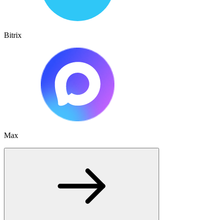
Bitrix
Max