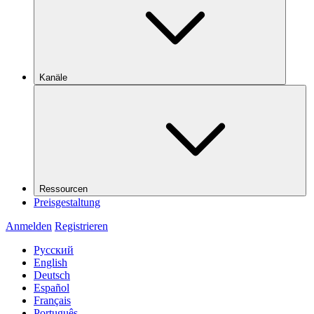
Kanäle
Ressourcen
Preisgestaltung
Anmelden
Registrieren
Русский
English
Deutsch
Español
Français
Português