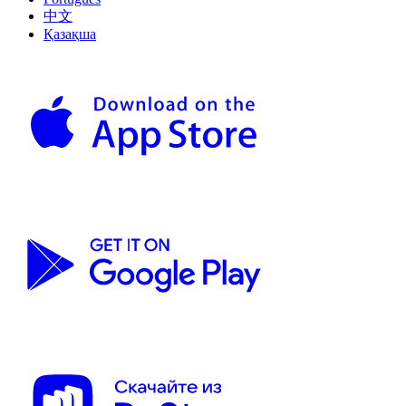
中文
Қазақша