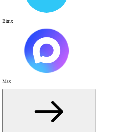
Bitrix
Max