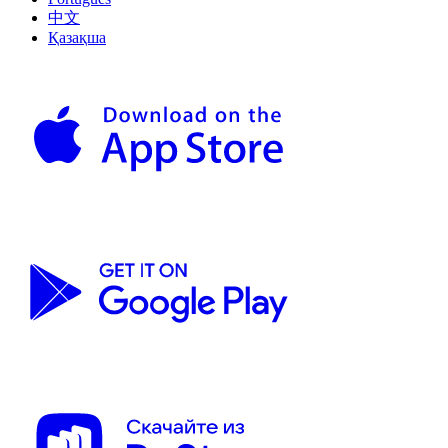
中文
Қазақша