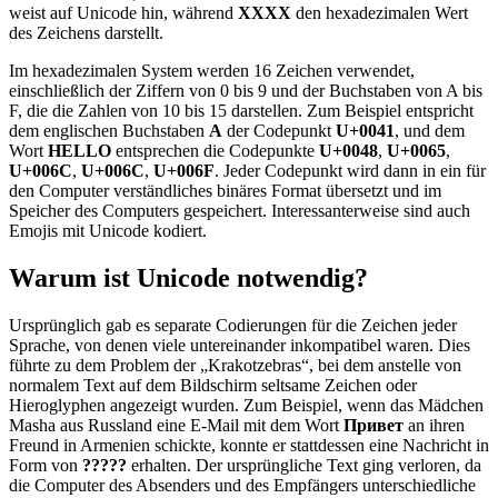
weist auf Unicode hin, während
XXXX
den hexadezimalen Wert
des Zeichens darstellt.
Im hexadezimalen System werden 16 Zeichen verwendet,
einschließlich der Ziffern von 0 bis 9 und der Buchstaben von A bis
F, die die Zahlen von 10 bis 15 darstellen. Zum Beispiel entspricht
dem englischen Buchstaben
A
der Codepunkt
U+0041
, und dem
Wort
HELLO
entsprechen die Codepunkte
U+0048
,
U+0065
,
U+006C
,
U+006C
,
U+006F
. Jeder Codepunkt wird dann in ein für
den Computer verständliches binäres Format übersetzt und im
Speicher des Computers gespeichert. Interessanterweise sind auch
Emojis mit Unicode kodiert.
Warum ist Unicode notwendig?
Ursprünglich gab es separate Codierungen für die Zeichen jeder
Sprache, von denen viele untereinander inkompatibel waren. Dies
führte zu dem Problem der „Krakotzebras“, bei dem anstelle von
normalem Text auf dem Bildschirm seltsame Zeichen oder
Hieroglyphen angezeigt wurden. Zum Beispiel, wenn das Mädchen
Masha aus Russland eine E-Mail mit dem Wort
Привет
an ihren
Freund in Armenien schickte, konnte er stattdessen eine Nachricht in
Form von
?????
erhalten. Der ursprüngliche Text ging verloren, da
die Computer des Absenders und des Empfängers unterschiedliche