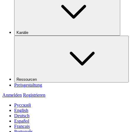
Kanäle
Ressourcen
Preisgestaltung
Anmelden
Registrieren
Русский
English
Deutsch
Español
Français
Português