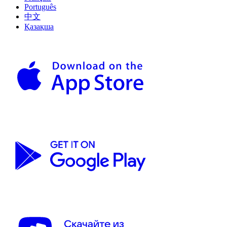
Português
中文
Қазақша