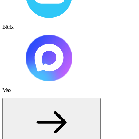
Bitrix
Max