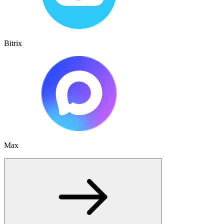
Bitrix
Max