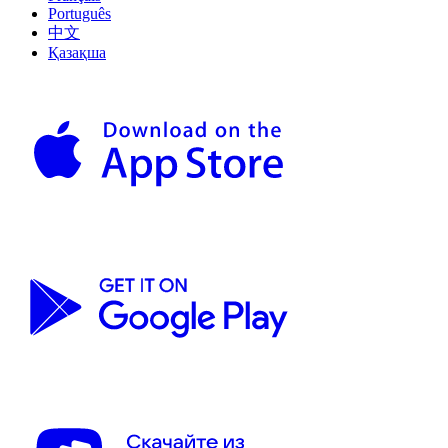
Português
中文
Қазақша