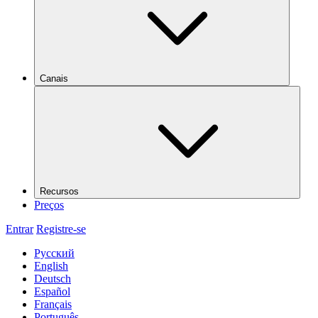
Canais
Recursos
Preços
Entrar
Registre-se
Русский
English
Deutsch
Español
Français
Português