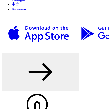
中文
Қазақша