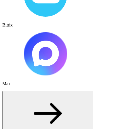
Bitrix
Max