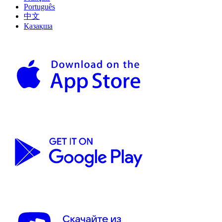
Português
中文
Қазақша