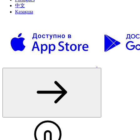
中文
Қазақша