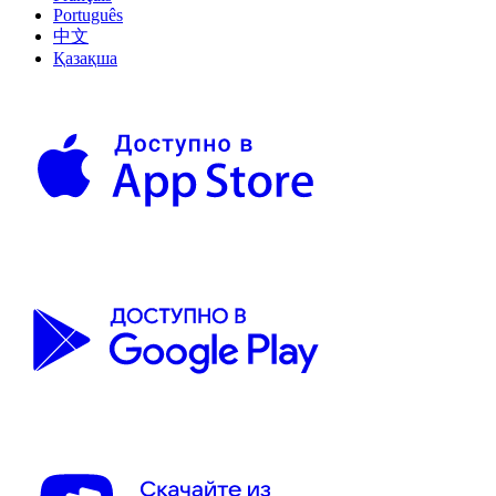
Português
中文
Қазақша