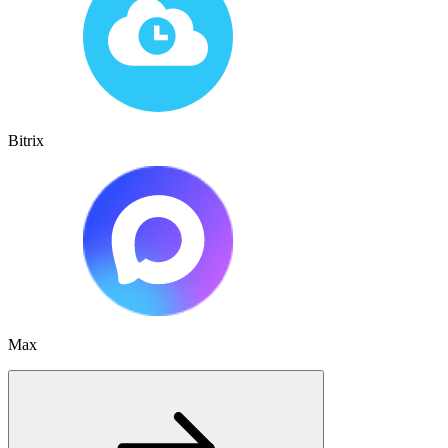
Bitrix
Max