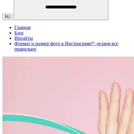
RU
Главная
Блог
Инсайты
Формат и размер фото в Инстраграме*: делаем все
правильно