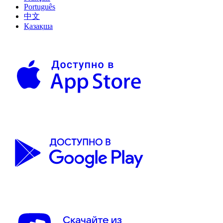
Português
中文
Қазақша