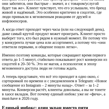
они заботятся, они быстрые – значит, и с товаром/услугой
будет так же». Клиент чувствует, что его услышали, что бренд
живой и надёжный. Это особенно критично в соцсетях, где
люди привыкли к мгновенным реакциям от друзей и
инфлюенсеров.
А когда ответ приходит через часы (или на следующий день),
даже самый крутой продукт может проиграть. Клиент просто
выберет того, кто был рядом в нужный момент. Не потому что
у конкурента лучше цена или ассортимент, а потому что «они
ответили первыми, и общение пошло легко».
Именно поэтому команды, которые сокращают время первого
ответа до 1–5 минут, стабильно показывают рост конверсии из
соцсетей в 20–50 %. Это не магия, а психология: в эпоху
мгновенного доступа люди не готовы ждать.
А теперь представьте, что всё это приходит в одно окно, с
сортировкой по времени и с уведомлением в Telegram: «Новое
сообщение из Instagram – 2 минуты назад». Ответ – за 1–2
минуты. Конверсия растёт, клиенты довольны, а вы не тонете
в хаосе вкладок. Вот почему единый инбокс уже не «фича», а
must-have в 2026 году.
Единый инбокс: один экран вместо пяти