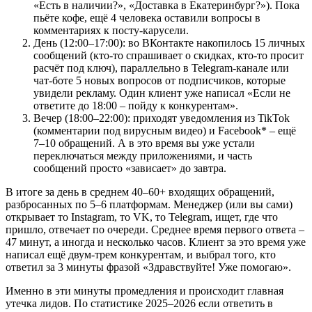
«Есть в наличии?», «Доставка в Екатеринбург?»). Пока
пьёте кофе, ещё 4 человека оставили вопросы в
комментариях к посту-карусели.
День (12:00–17:00): во ВКонтакте накопилось 15 личных
сообщений (кто-то спрашивает о скидках, кто-то просит
расчёт под ключ), параллельно в Telegram-канале или
чат-боте 5 новых вопросов от подписчиков, которые
увидели рекламу. Один клиент уже написал «Если не
ответите до 18:00 – пойду к конкурентам».
Вечер (18:00–22:00): приходят уведомления из TikTok
(комментарии под вирусным видео) и Facebook* – ещё
7–10 обращений. А в это время вы уже устали
переключаться между приложениями, и часть
сообщений просто «зависает» до завтра.
В итоге за день в среднем 40–60+ входящих обращений,
разбросанных по 5–6 платформам. Менеджер (или вы сами)
открывает то Instagram, то VK, то Telegram, ищет, где что
пришло, отвечает по очереди. Среднее время первого ответа –
47 минут, а иногда и несколько часов. Клиент за это время уже
написал ещё двум-трем конкурентам, и выбрал того, кто
ответил за 3 минуты фразой «Здравствуйте! Уже помогаю».
Именно в эти минуты промедления и происходит главная
утечка лидов. По статистике 2025–2026 если ответить в