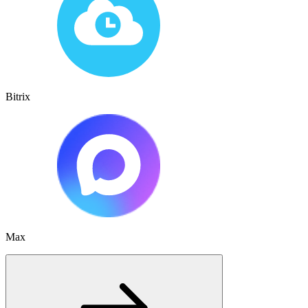
Bitrix
Max