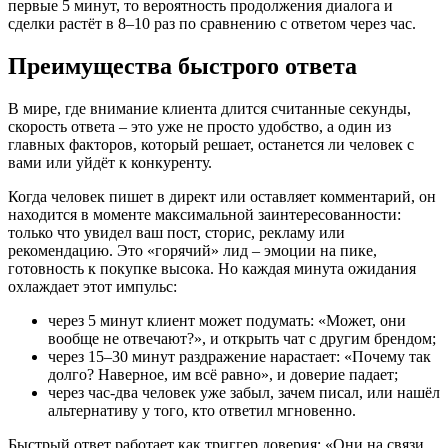
первые 5 минут, то вероятность продолжения диалога и
сделки растёт в 8–10 раз по сравнению с ответом через час.
Преимущества быстрого ответа
В мире, где внимание клиента длится считанные секунды,
скорость ответа – это уже не просто удобство, а один из
главных факторов, который решает, останется ли человек с
вами или уйдёт к конкуренту.
Когда человек пишет в директ или оставляет комментарий, он
находится в моменте максимальной заинтересованности:
только что увидел ваш пост, сторис, рекламу или
рекомендацию. Это «горячий» лид – эмоции на пике,
готовность к покупке высока. Но каждая минута ожидания
охлаждает этот импульс:
через 5 минут клиент может подумать: «Может, они
вообще не отвечают?», и открыть чат с другим брендом;
через 15–30 минут раздражение нарастает: «Почему так
долго? Наверное, им всё равно», и доверие падает;
через час-два человек уже забыл, зачем писал, или нашёл
альтернативу у того, кто ответил мгновенно.
Быстрый ответ работает как триггер доверия: «Они на связи,