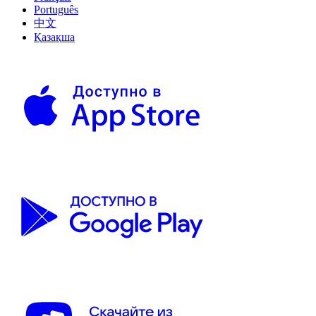
Português
中文
Қазақша