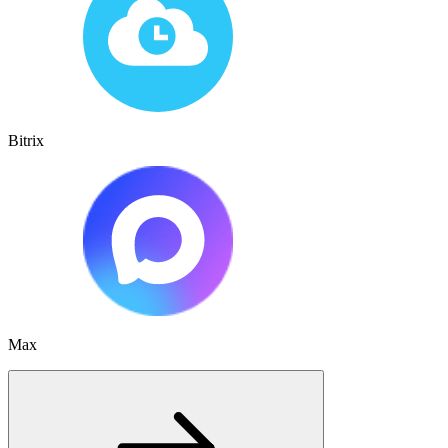
Bitrix
Max