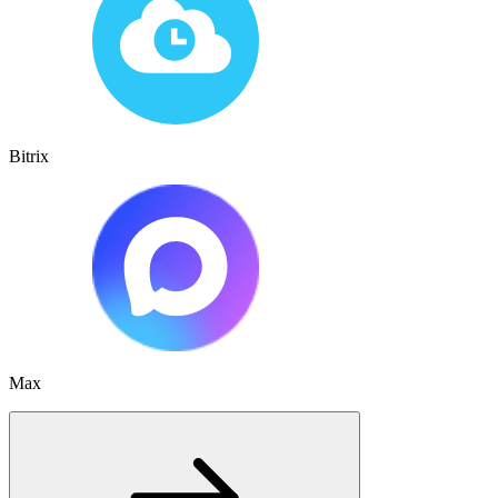
Bitrix
Max