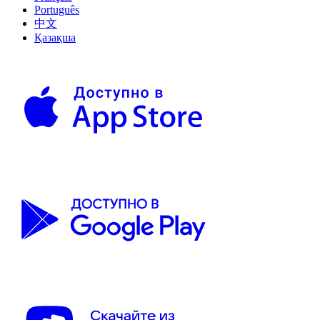
Português
中文
Қазақша