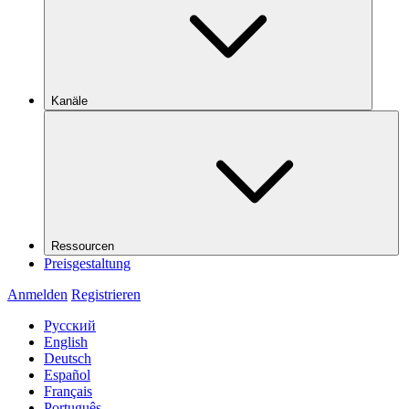
Kanäle
Ressourcen
Preisgestaltung
Anmelden
Registrieren
Русский
English
Deutsch
Español
Français
Português