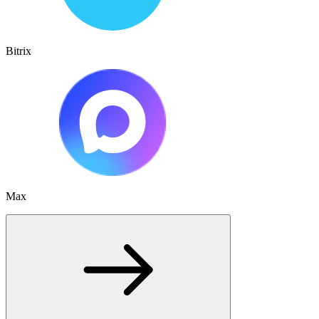
Bitrix
Max