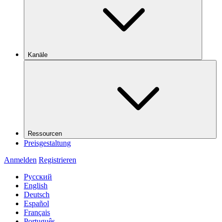
Kanäle
Ressourcen
Preisgestaltung
Anmelden
Registrieren
Русский
English
Deutsch
Español
Français
Português