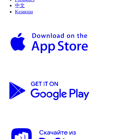
中文
Қазақша