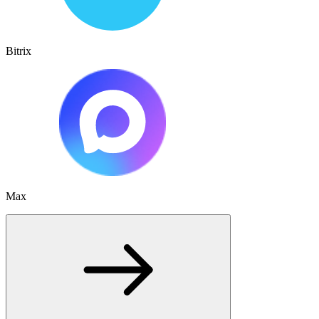
Bitrix
Max