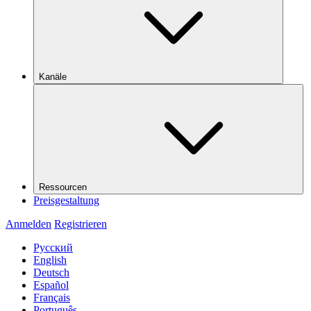
Kanäle
Ressourcen
Preisgestaltung
Anmelden
Registrieren
Русский
English
Deutsch
Español
Français
Português