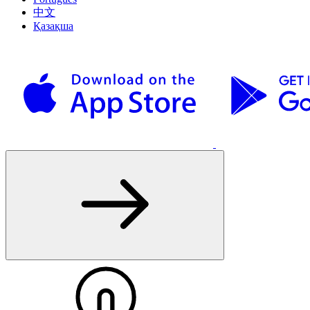
中文
Қазақша