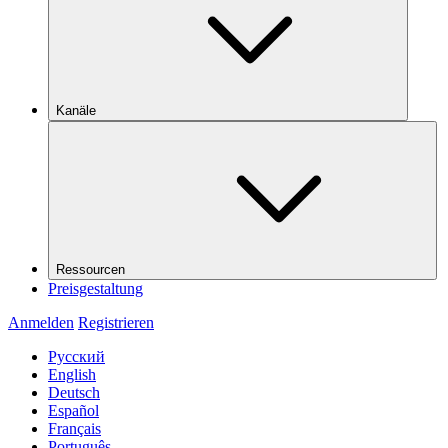
Kanäle
Ressourcen
Preisgestaltung
Anmelden
Registrieren
Русский
English
Deutsch
Español
Français
Português