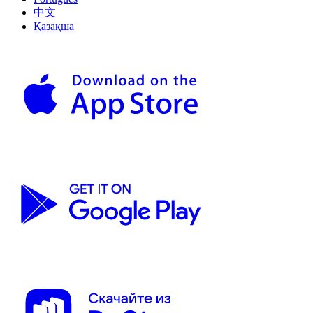
中文
Қазақша