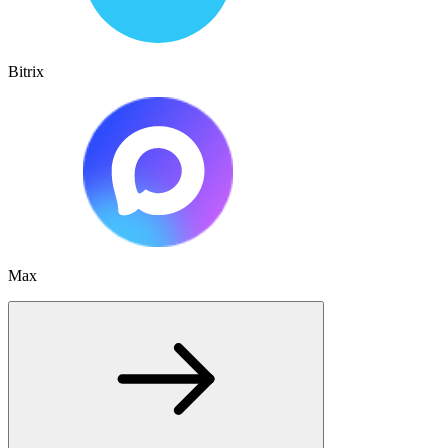
Bitrix
Max