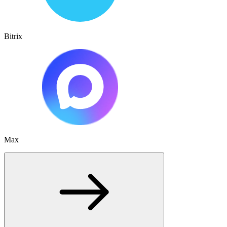
Bitrix
Max