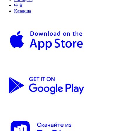
中文
Қазақша