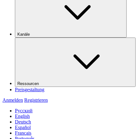
Kanäle
Ressourcen
Preisgestaltung
Anmelden
Registrieren
Русский
English
Deutsch
Español
Français
Português