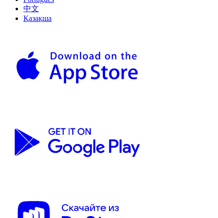
中文
Қазақша