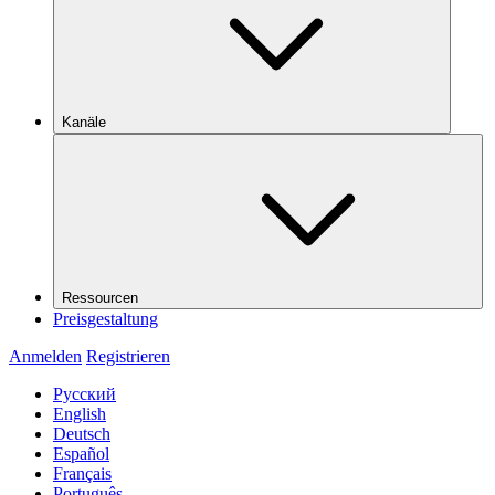
Kanäle
Ressourcen
Preisgestaltung
Anmelden
Registrieren
Русский
English
Deutsch
Español
Français
Português