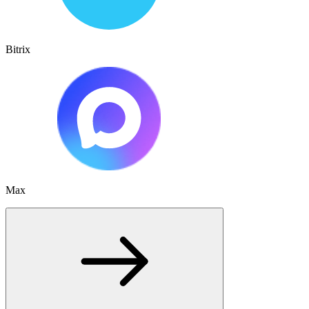
Bitrix
Max