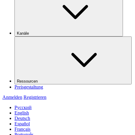
Kanäle
Ressourcen
Preisgestaltung
Anmelden
Registrieren
Русский
English
Deutsch
Español
Français
Português