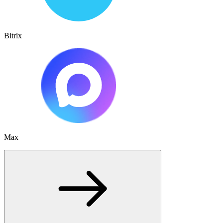
Bitrix
Max