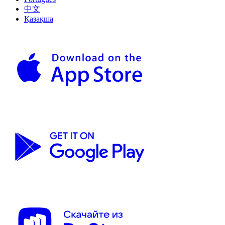
中文
Қазақша