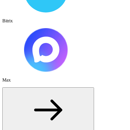
Bitrix
Max