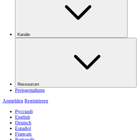
Kanäle
Ressourcen
Preisgestaltung
Anmelden
Registrieren
Русский
English
Deutsch
Español
Français
Português