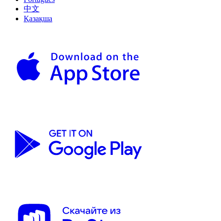
中文
Қазақша