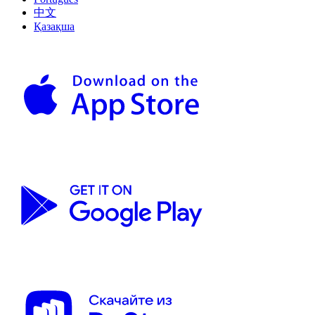
中文
Қазақша