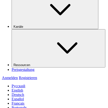
Kanäle
Ressourcen
Preisgestaltung
Anmelden
Registrieren
Русский
English
Deutsch
Español
Français
Português