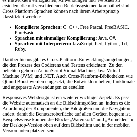
es Entwicklern ermöglichen, Anwendungen und Websites zu
erstellen, die mit verschiedenen Betriebssystemen kompatibel sind.
Cross-Plattform-Sprachen können nach ihrem Arbeitsprinzip
klassifiziert werden:
Kompilierte Sprachen:
C, C++, Free Pascal, FreeBASIC,
PureBasic.
Sprachen mit einmaliger Kompilierung:
Java, C#.
Sprachen mit Interpretern:
JavaScript, Perl, Python, Tcl,
Ruby.
Darüber hinaus gibt es Cross-Plattform-Entwicklungsumgebungen,
die den Prozess des Codierens und Testens erleichtern. Zu den
beliebten gehören ActionScript Virtual Machine, Java Virtual
Machine (JVM) und .NET. Auch Cross-Plattform-Bibliotheken wie
Qt und Boost werden eingesetzt, die Entwicklern helfen, funktionale
und angepasste Anwendungen zu erstellen.
Responsives Webdesign ist ein weiterer wichtiger Aspekt. Es passt
die Website automatisch an die Bildschirmgrößen an, indem es die
Anordnung der Komponenten, die Bildgrößen und die Navigation
ändert, damit die Benutzeroberfläche auf allen Geräten bequem ist.
Beispielsweise können die Blöcke „Warenkorb“ und „Anmelden“ in
der Desktop-Version oben auf dem Bildschirm und in der mobilen
Version unten platziert sein.