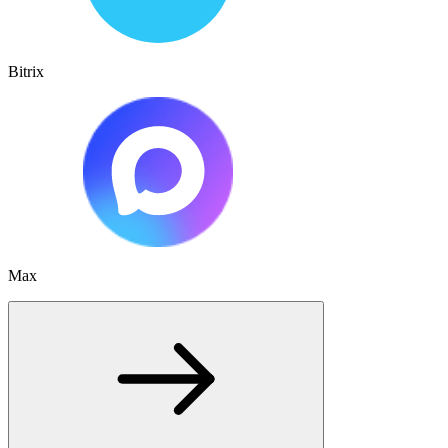
Bitrix
Max