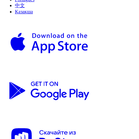
中文
Қазақша