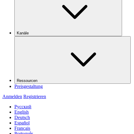
Kanäle
Ressourcen
Preisgestaltung
Anmelden
Registrieren
Русский
English
Deutsch
Español
Français
Português