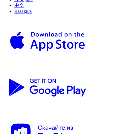
中文
Қазақша