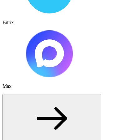
Bitrix
Max