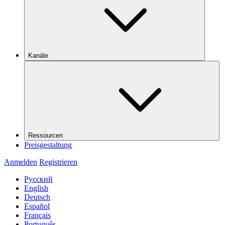
Kanäle
Ressourcen
Preisgestaltung
Anmelden
Registrieren
Русский
English
Deutsch
Español
Français
Português