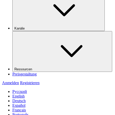
Kanäle
Ressourcen
Preisgestaltung
Anmelden
Registrieren
Русский
English
Deutsch
Español
Français
Português