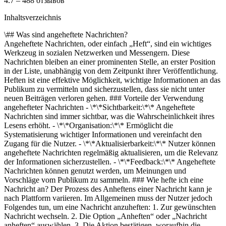
4.7 – 488 отзывов
Inhaltsverzeichnis
\## Was sind angeheftete Nachrichten?
Angeheftete Nachrichten, oder einfach „Heft“, sind ein wichtiges
Werkzeug in sozialen Netzwerken und Messengern. Diese
Nachrichten bleiben an einer prominenten Stelle, an erster Position
in der Liste, unabhängig von dem Zeitpunkt ihrer Veröffentlichung.
Heften ist eine effektive Möglichkeit, wichtige Informationen an das
Publikum zu vermitteln und sicherzustellen, dass sie nicht unter
neuen Beiträgen verloren gehen. ### Vorteile der Verwendung
angehefteter Nachrichten - \*\*Sichtbarkeit:\*\* Angeheftete
Nachrichten sind immer sichtbar, was die Wahrscheinlichkeit ihres
Lesens erhöht. - \*\*Organisation:\*\* Ermöglicht die
Systematisierung wichtiger Informationen und vereinfacht den
Zugang für die Nutzer. - \*\*Aktualisierbarkeit:\*\* Nutzer können
angeheftete Nachrichten regelmäßig aktualisieren, um die Relevanz
der Informationen sicherzustellen. - \*\*Feedback:\*\* Angeheftete
Nachrichten können genutzt werden, um Meinungen und
Vorschläge vom Publikum zu sammeln. ### Wie hefte ich eine
Nachricht an? Der Prozess des Anheftens einer Nachricht kann je
nach Plattform variieren. Im Allgemeinen muss der Nutzer jedoch
Folgendes tun, um eine Nachricht anzuheften: 1. Zur gewünschten
Nachricht wechseln. 2. Die Option „Anheften“ oder „Nachricht
anheften“ auswählen. 3. Die Aktion bestätigen, woraufhin die