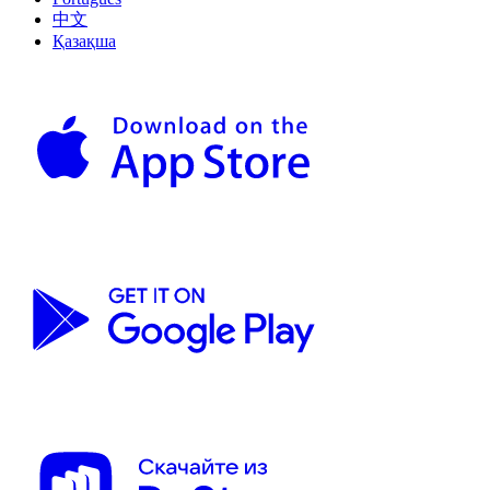
中文
Қазақша