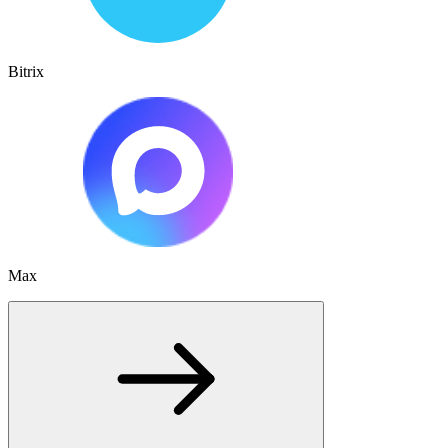
Bitrix
Max