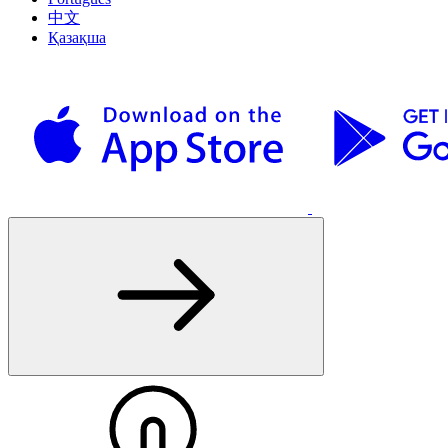
中文
Қазақша