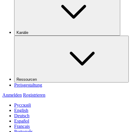
Kanäle
Ressourcen
Preisgestaltung
Anmelden
Registrieren
Русский
English
Deutsch
Español
Français
Português