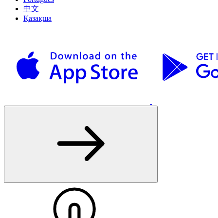
中文
Қазақша