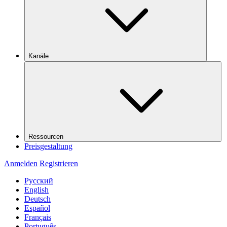
Kanäle
Ressourcen
Preisgestaltung
Anmelden
Registrieren
Русский
English
Deutsch
Español
Français
Português