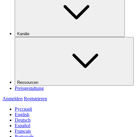
Kanäle
Ressourcen
Preisgestaltung
Anmelden
Registrieren
Русский
English
Deutsch
Español
Français
Português