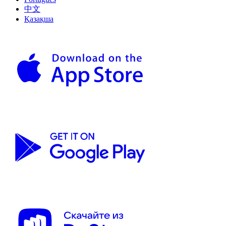
中文
Қазақша