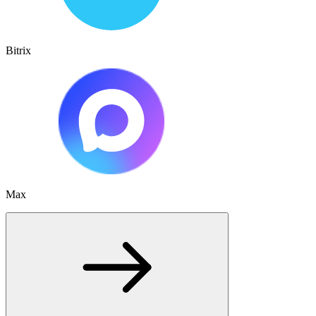
Bitrix
Max