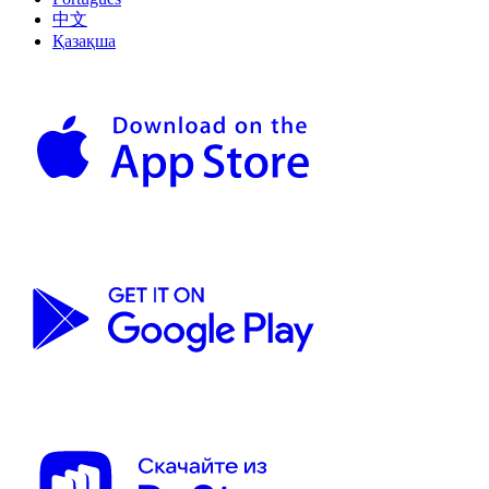
中文
Қазақша