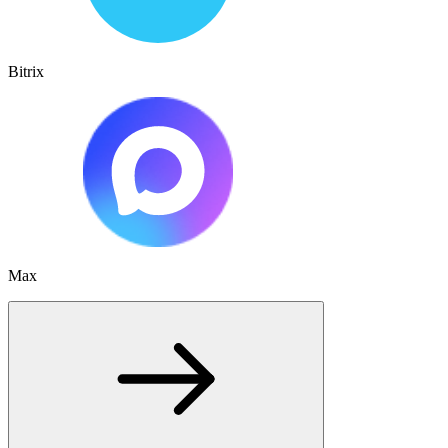
Bitrix
Max