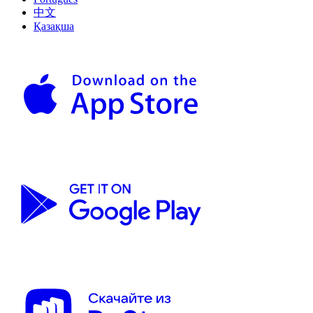
中文
Қазақша