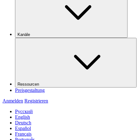
Kanäle
Ressourcen
Preisgestaltung
Anmelden
Registrieren
Русский
English
Deutsch
Español
Français
Português