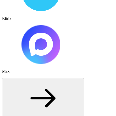
Bitrix
Max