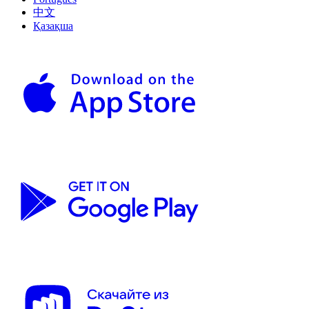
中文
Қазақша