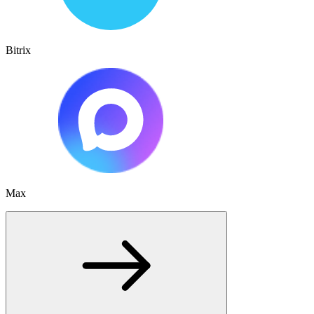
Bitrix
Max