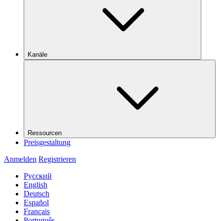
Kanäle
Ressourcen
Preisgestaltung
Anmelden
Registrieren
Русский
English
Deutsch
Español
Français
Português