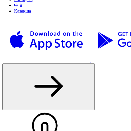
中文
Қазақша