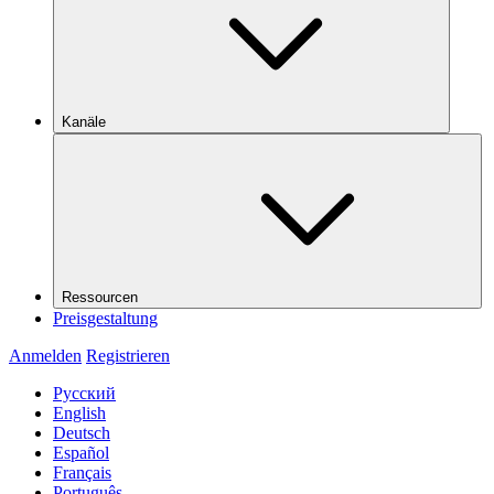
Kanäle
Ressourcen
Preisgestaltung
Anmelden
Registrieren
Русский
English
Deutsch
Español
Français
Português