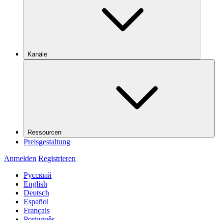
Kanäle
Ressourcen
Preisgestaltung
Anmelden
Registrieren
Русский
English
Deutsch
Español
Français
Português