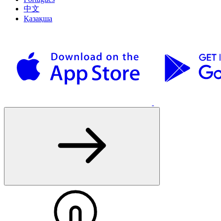
中文
Қазақша