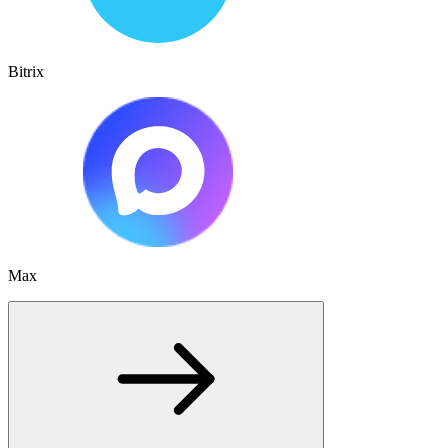
Bitrix
Max