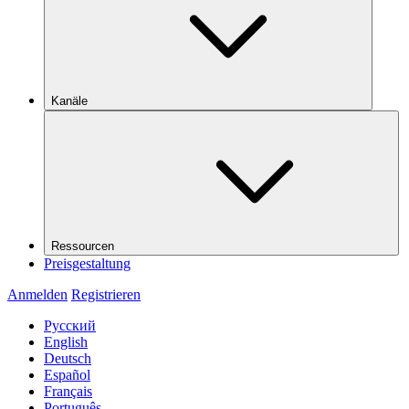
Kanäle
Ressourcen
Preisgestaltung
Anmelden
Registrieren
Русский
English
Deutsch
Español
Français
Português