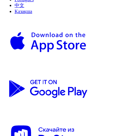
中文
Қазақша