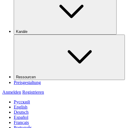
Kanäle
Ressourcen
Preisgestaltung
Anmelden
Registrieren
Русский
English
Deutsch
Español
Français
Português