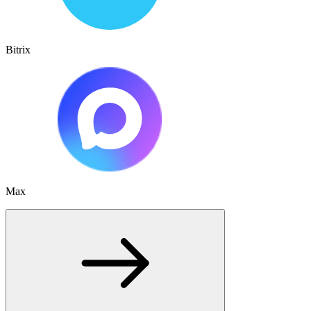
Bitrix
Max