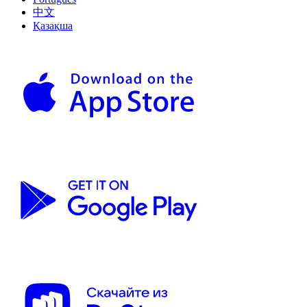
中文
Қазақша