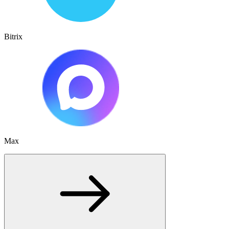
Bitrix
Max