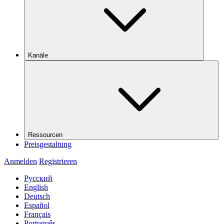
Kanäle
Ressourcen
Preisgestaltung
Anmelden
Registrieren
Русский
English
Deutsch
Español
Français
Português