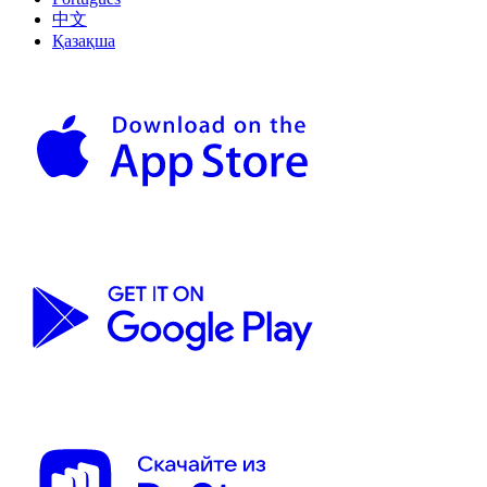
中文
Қазақша