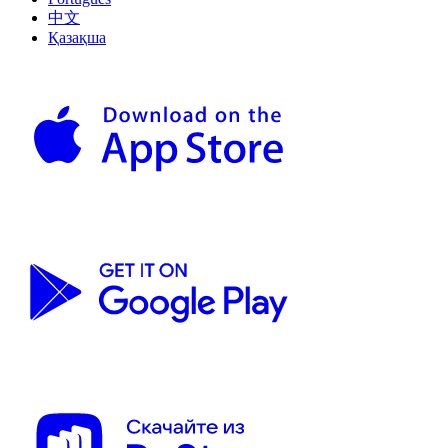
中文
Қазақша