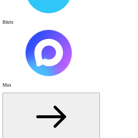
Bitrix
Max