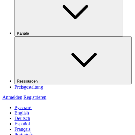
Kanäle
Ressourcen
Preisgestaltung
Anmelden
Registrieren
Русский
English
Deutsch
Español
Français
Português