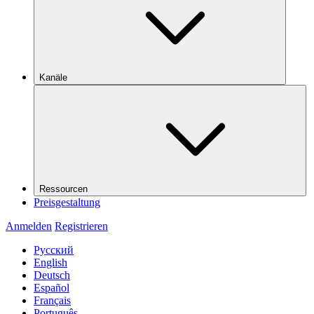
Kanäle
Ressourcen
Preisgestaltung
Anmelden
Registrieren
Русский
English
Deutsch
Español
Français
Português