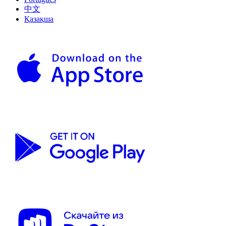
中文
Қазақша