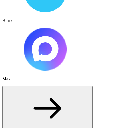
Bitrix
Max